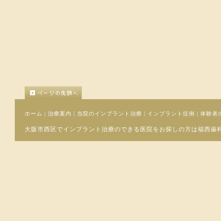
ホーム
|
治療案内
|
当院のインプラント治療
|
インプラント症例
|
体験者
大阪市西区でインプラント治療のできる医院をお探しの方は福西歯科口腔外科へ