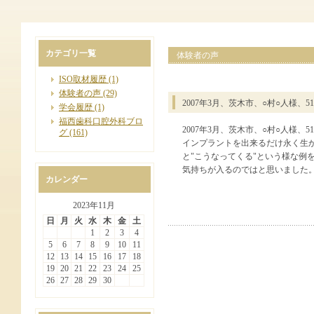
カテゴリ一覧
体験者の声
ISO取材履歴 (1)
体験者の声 (29)
2007年3月、茨木市、○村○人様、5
学会履歴 (1)
福西歯科口腔外科ブロ
2007年3月、茨木市、○村○人様、5
グ (161)
インプラントを出来るだけ永く生
と"こうなってくる"という様な例
気持ちが入るのではと思いました
カレンダー
2023年11月
日
月
火
水
木
金
土
1
2
3
4
5
6
7
8
9
10
11
12
13
14
15
16
17
18
19
20
21
22
23
24
25
26
27
28
29
30